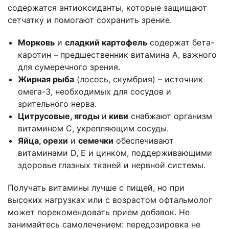
содержатся антиоксиданты, которые защищают
сетчатку и помогают сохранить зрение.
Морковь
и
сладкий картофель
содержат бета-
каротин – предшественник витамина A, важного
для сумеречного зрения.
Жирная рыба
(лосось, скумбрия) – источник
омега-3, необходимых для сосудов и
зрительного нерва.
Цитрусовые, ягоды
и
киви
снабжают организм
витамином C, укрепляющим сосуды.
Яйца, орехи
и
семечки
обеспечивают
витаминами D, E и цинком, поддерживающими
здоровье глазных тканей и нервной системы.
Получать витамины лучше с пищей, но при
высоких нагрузках или с возрастом офтальмолог
может порекомендовать прием добавок. Не
занимайтесь самолечением: передозировка не