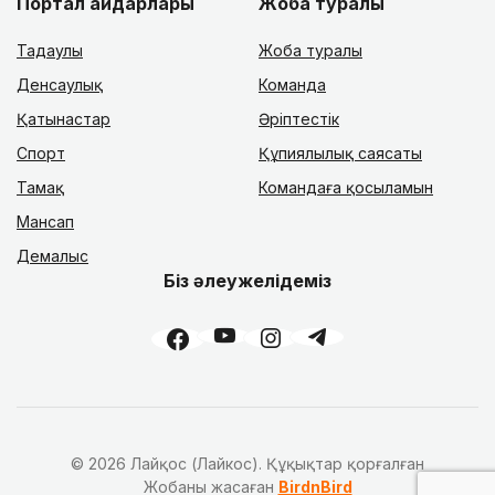
Портал айдарлары
Жоба туралы
Таңдаулы
Жоба туралы
Денсаулық
Команда
Қатынастар
Әріптестік
Спорт
Құпиялылық саясаты
Тамақ
Командаға қосыламын
Мансап
Демалыс
Біз әлеужелідеміз
© 2026 Лайқос (Лайкос). Құқықтар қорғалған
Жобаны жасаған
BirdnBird