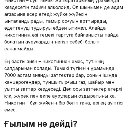
Никотин – бұл темекі жапырақтарының құрамында
кездесетін табиғи алколоид. Ол шынымен де адам
ағзасына әсер етеді: жүйке жүйесін
ынталандырады, тамыр соғуын арттырады,
әдеттенуді тудыруы әбден ықтимал. Алайда
никотиннің өзі темекі тартуға байланысты пайда
болатын аурулардың негізгі себебі болып
саналмайды.
Ең басты зиян – никотиннен емес, түтіннің
салдарынан болады. Темекі түтінінің құрамында
7000 астам зиянды заттектер бар, соның ішінде
канцерогендер, тұншықтырғыш газ, шайыр мен
уытты заттар кездеседі. Дәл осы заттектер қатерлі
ісік, жүрек пен өкпе ауруларын қоздыратыны хақ.
Никотин – бұл жүйенің бір бөлігі ғана, әрі ең қауіптісі
емес.
Ғылым не дейді?