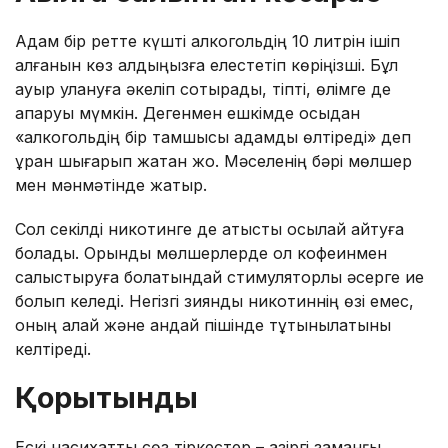
Адам бір ретте күшті алкогольдің 10 литрін ішіп
алғанын көз алдыңызға елестетіп көріңізші. Бұл
ауыр улануға әкеліп соқтырады, тіпті, өлімге де
апаруы мүмкін. Дегенмен ешкімде осыдан
«алкогольдің бір тамшысы адамды өлтіреді» деп
ұран шығарып жатқан жоқ. Мәселенің бәрі мөлшер
мен мәнмәтінде жатыр.
Сол секілді никотинге де қатысты осылай айтуға
болады. Орынды мөлшерлерде ол кофеинмен
салыстыруға болатындай стимуляторлық әсерге ие
болып келеді. Негізгі зиянды никотиннің өзі емес,
оның қалай және қандай пішінде тұтынылатыны
келтіреді.
Қорытынды
Ескі насихаттық сөз тіркестер – қазіргі заманғы