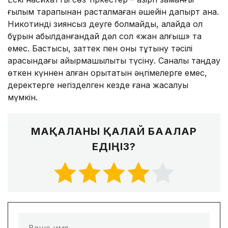
ғылым тарапынан расталмаған әшейін дақпырт қана.
Никотинді зиянсыз деуге болмайды, алайда ол
бұрын қабылданғандай дәл сол «жан алғыш» та
емес. Бастысы, заттек пен оны тұтыну тәсілі
арасындағы айырмашылықты түсіну. Саналы таңдау
өткен күннен қалған қорқытатын әңгімелерге емес,
деректерге негізделген кезде ғана жасалуы
мүмкін.
МАҚАЛАНЫ ҚАЛАЙ БАҒАЛАР
ЕДІҢІЗ?