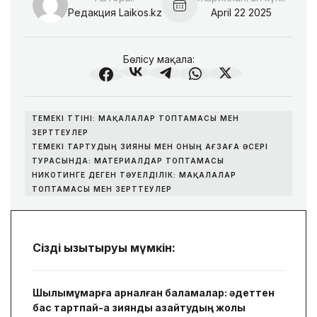
Редакция Laikos.kz
April 22 2025
Бөлісу
мақала:
ТЕМЕКІ ТҮТІНІ: МАҚАЛАЛАР ТОПТАМАСЫ МЕН
ЗЕРТТЕУЛЕР
ТЕМЕКІ ТАРТУДЫҢ ЗИЯНЫ МЕН ОНЫҢ АҒЗАҒА ӘСЕРІ
ТУРАСЫНДА: МАТЕРИАЛДАР ТОПТАМАСЫ
НИКОТИНГЕ ДЕГЕН ТӘУЕЛДІЛІК: МАҚАЛАЛАР
ТОПТАМАСЫ МЕН ЗЕРТТЕУЛЕР
Сізді қызықтыруы мүмкін:
Шылымқұмарға арналған баламалар: әдеттен
бас тартпай-ақ зиянды азайтудың жолы