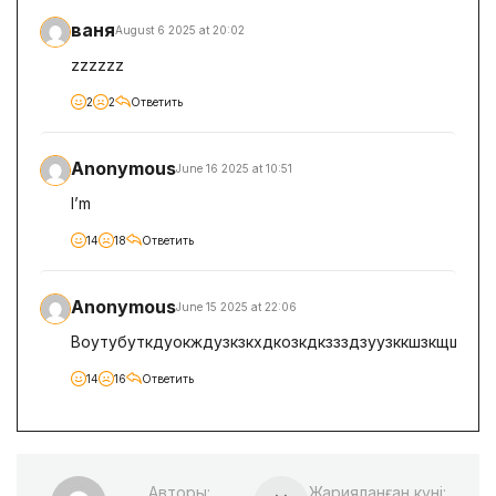
ваня
August 6 2025 at 20:02
zzzzzz
2
2
Ответить
Anonymous
June 16 2025 at 10:51
I’m
14
18
Ответить
Anonymous
June 15 2025 at 22:06
Воутубуткдуокждузкзкхдкозкдкззздзуузккшзкщшк
14
16
Ответить
Авторы:
Жарияланған күні: