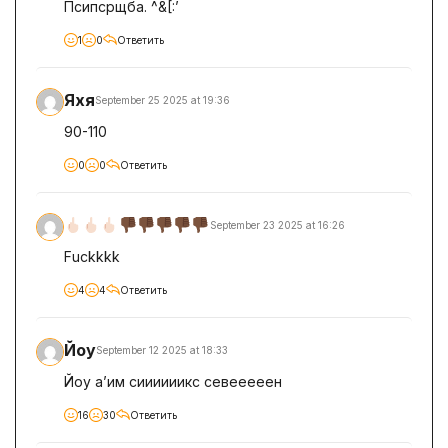
Псипсрщба. ^&[:’
1
0
Ответить
Яхя
September 25 2025 at 19:36
90-110
0
0
Ответить
September 23 2025 at 16:26
Fuckkkk
4
4
Ответить
Йоу
September 12 2025 at 18:33
Йоу а’им сиииииикс севееееен
16
30
Ответить