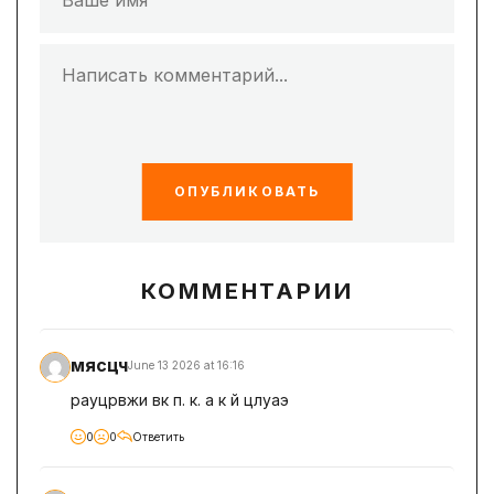
ОПУБЛИКОВАТЬ
КОММЕНТАРИИ
мясцч
June 13 2026 at 16:16
рауцрвжи вк п. к. а к й цлуаэ
0
0
Ответить