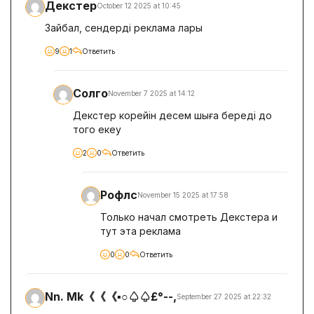
Декстер
October 12 2025 at 10:45
Зайбал, сендердің реклама ларың
9
1
Ответить
Солго
November 7 2025 at 14:12
Декстер корейін десем шыға береді до
того екеу
2
0
Ответить
Рофлс
November 15 2025 at 17:58
Только начал смотреть Декстера и
тут эта реклама
0
0
Ответить
Nn. Mk《《《▪︎○♤♤£°--,
September 27 2025 at 22:32