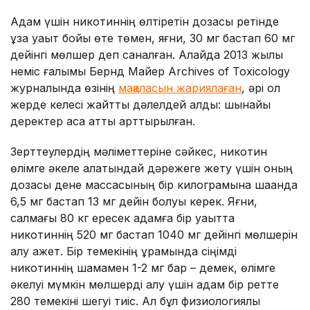
Адам үшін никотиннің өлтіретін дозасы ретінде
ұзақ уақыт бойы өте төмен, яғни, 30 мг бастап 60 мг
дейінгі мөлшер деп саналған. Алайда 2013 жылы
неміс ғалымы Бернд Майер Archives of Toxicology
журналында өзінің
мақаласын жариялаған
, әрі ол
жерде келесі жайтты дәлелдей алды: шынайы
деректер аса қатты арттырылған.
Зерттеулердің мәліметтеріне сәйкес, никотин
өлімге әкеле алатындай дәрежеге жету үшін оның
дозасы дене массасының бір килограмына шаққанда
6,5 мг бастап 13 мг дейін болуы керек. Яғни,
салмағы 80 кг ересек адамға бір уақытта
никотиннің 520 мг бастап 1040 мг дейінгі мөлшерін
алу қажет. Бір темекінің құрамында сіңімді
никотиннің шамамен 1-2 мг бар – демек, өлімге
әкелуі мүмкін мөлшерді алу үшін адам бір ретте
280 темекіні шегуі тиіс. Ал бұл физиологиялық