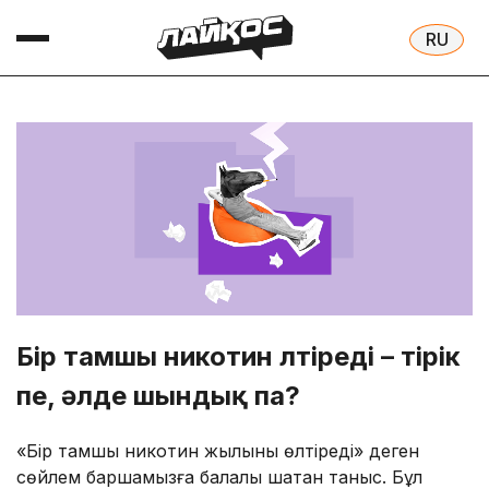
Бір тамшы никотин өлтіреді – өтірік
пе, әлде шындық па?
«Бір тамшы никотин жылқыны өлтіреді» деген
сөйлем баршамызға балалық шақтан таныс. Бұл