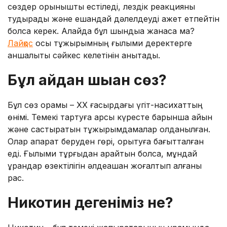
сөздер қорқынышты естіледі, лездік реакцияны
тудырады және ешқандай дәлелдеуді қажет етпейтін
болса керек. Алайда бұл шындыққа жанаса ма?
Лайқос
осы тұжырымның ғылыми деректерге
қаншалықты сәйкес келетінін анықтады.
Бұл қайдан шыққан сөз?
Бұл сөз орамы – XX ғасырдағы үгіт-насихаттың
өнімі. Темекі тартуға қарсы күресте барынша айқын
және састыратын тұжырымдамалар қолданылған.
Олар ақпарат беруден гөрі, қорқытуға бағытталған
еді. Ғылыми тұрғыдан қарайтын болсақ, мұндай
ұрандар өзектілігін әлдеқашан жоғалтып алғаны
рас.
Никотин дегеніміз не?