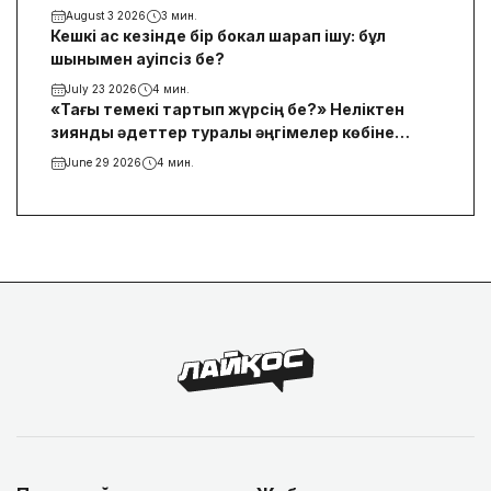
August 3 2026
3 мин.
Кешкі ас кезінде бір бокал шарап ішу: бұл
шынымен қауіпсіз бе?
July 23 2026
4 мин.
«Тағы темекі тартып жүрсің бе?» Неліктен
зиянды әдеттер туралы әңгімелер көбіне
жанжалмен аяқталады
June 29 2026
4 мин.