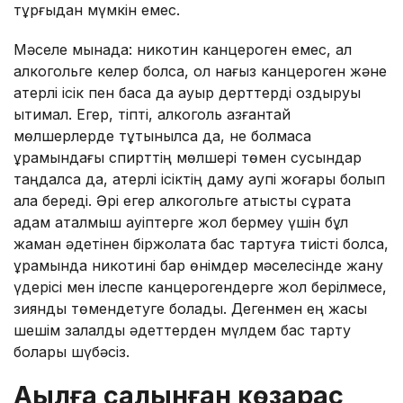
тұрғыдан мүмкін емес.
Мәселе мынада: никотин канцероген емес, ал
алкогольге келер болсақ, ол нағыз канцероген және
қатерлі ісік пен басқа да ауыр дерттерді қоздыруы
ықтимал. Егер, тіпті, алкоголь азғантай
мөлшерлерде тұтынылса да, не болмаса
құрамындағы спирттің мөлшері төмен сусындар
таңдалса да, қатерлі ісіктің даму қаупі жоғары болып
қала береді. Әрі егер алкогольге қатысты сұрақта
адам аталмыш қауіптерге жол бермеу үшін бұл
жаман әдетінен біржолата бас тартуға тиісті болса,
құрамында никотині бар өнімдер мәселесінде жану
үдерісі мен ілеспе канцерогендерге жол берілмесе,
зиянды төмендетуге болады. Дегенмен ең жақсы
шешім залалды әдеттерден мүлдем бас тарту
болары шүбәсіз.
Ақылға салынған көзқарас