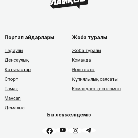
Портал айдарлары
Жоба туралы
Таңдаулы
Жоба туралы
Денсаулық
Команда
Қатынастар
Әріптестік
Спорт
Құпиялылық саясаты
Тамақ
Командаға қосыламын
Мансап
Демалыс
Біз әлеужелідеміз