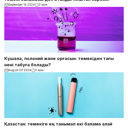
September 16 2024
3 мин.
Күшәла, полоний және қорғасын: темекіден тағы
нені табуға болады?
August 29 2024
3 мин.
Қазақстан: темекіге ең танымал екі балама қалай