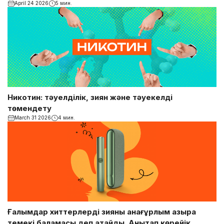
April 24 2026
5 мин.
Никотин: тәуелділік, зиян және тәуекелді
төмендету
March 31 2026
4 мин.
Ғалымдар хиттерлерді зияны анағұрлым азырақ
темекі баламасы деп атайды. Анықтап көрейік