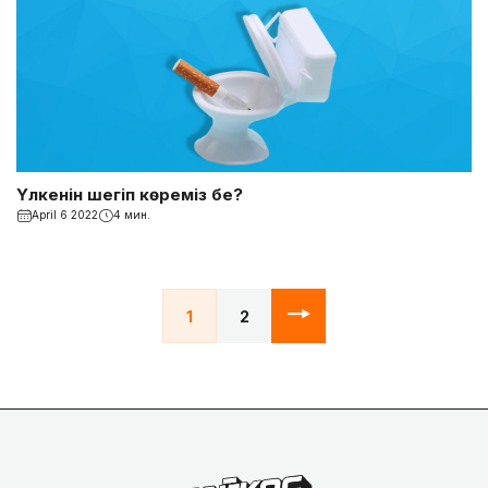
Үлкенін шегіп көреміз бе?
April 6 2022
4 мин.
1
2