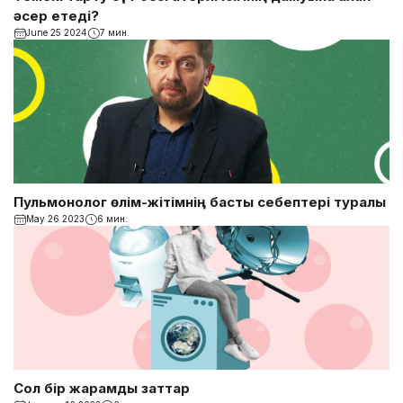
әсер етеді?
June 25 2024
7 мин.
Пульмонолог өлім-жітімнің басты себептері туралы
May 26 2023
6 мин.
Сол бір жарамды заттар