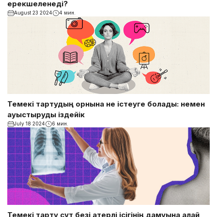
ерекшеленеді?
August 23 2024
4 мин.
Темекі тартудың орнына не істеуге болады: немен
ауыстыруды іздейік
July 18 2024
6 мин.
Темекі тарту сүт безі қатерлі ісігінің дамуына қалай