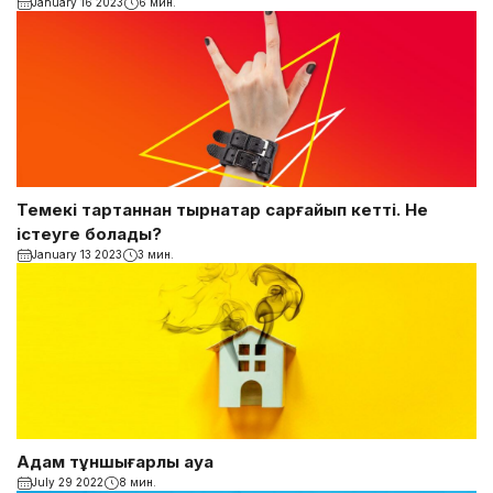
January 16 2023
6 мин.
Темекі тартқаннан тырнақтар сарғайып кетті. Не
істеуге болады?
January 13 2023
3 мин.
Адам тұншығарлық ауа
July 29 2022
8 мин.