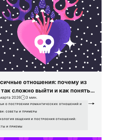
сичные отношения: почему из
 так сложно выйти и как понять,
 марта 2026
3 мин.
 это происходит с вами
ТЬИ О ПОСТРОЕНИИ РОМАНТИЧЕСКИХ ОТНОШЕНИЙ И
ВИ: СОВЕТЫ И ПРИМЕРЫ
ХОЛОГИЯ ОБЩЕНИЯ И ПОСТРОЕНИЯ ОТНОШЕНИЙ:
ЕТЫ И ПРИЕМЫ