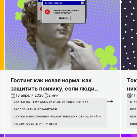
Гостинг как новая норма: как
Ток
защитить психику, если люди
них
13 апреля 2026
2 мин.
11
исчезают
что
СТАТЬИ НА ТЕМУ АБЬЮЗИВНЫЕ ОТНОШЕНИЯ: КАК
СТА
РАСПОЗНАТЬ И СПРАВИТЬСЯ
ЛЮБ
СТАТЬИ О ПОСТРОЕНИИ РОМАНТИЧЕСКИХ ОТНОШЕНИЙ И
ПСИ
ЛЮБВИ: СОВЕТЫ И ПРИМЕРЫ
СОВ